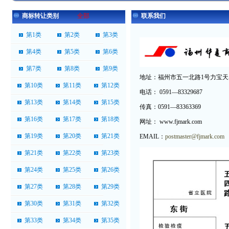
商标转让类别
全部
联系我们
第1类
第2类
第3类
第4类
第5类
第6类
第7类
第8类
第9类
地址：福州市五一北路1号力宝天马广
第10类
第11类
第12类
电话： 0591—83329687
第13类
第14类
第15类
传真：0591—83363369
第16类
第17类
第18类
网址： www.fjmark.com
第19类
第20类
第21类
EMAIL：
postmaster@fjmark.com
第21类
第22类
第23类
第24类
第25类
第26类
第27类
第28类
第29类
第30类
第31类
第32类
第33类
第34类
第35类