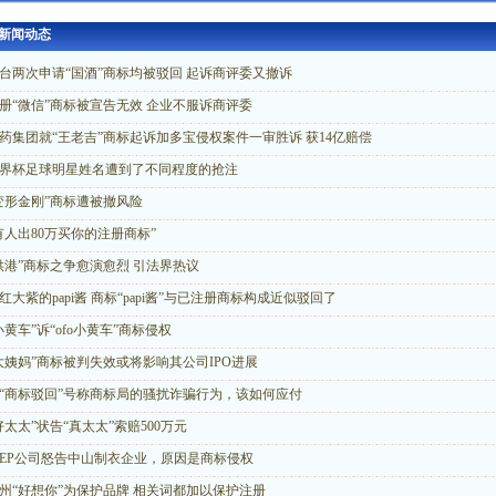
新闻动态
台两次申请“国酒”商标均被驳回 起诉商评委又撤诉
册“微信”商标被宣告无效 企业不服诉商评委
药集团就“王老吉”商标起诉加多宝侵权案件一审胜诉 获14亿赔偿
界杯足球明星姓名遭到了不同程度的抢注
变形金刚”商标遭被撤风险
有人出80万买你的注册商标”
供港”商标之争愈演愈烈 引法界热议
红大紫的papi酱 商标“papi酱”与已注册商标构成近似驳回了
小黄车”诉“ofo小黄车”商标侵权
大姨妈”商标被判失效或将影响其公司IPO进展
“商标驳回”号称商标局的骚扰诈骗行为，该如何应付
好太太”状告“真太太”索赔500万元
EEP公司怒告中山制衣企业，原因是商标侵权
州“好想你”为保护品牌 相关词都加以保护注册