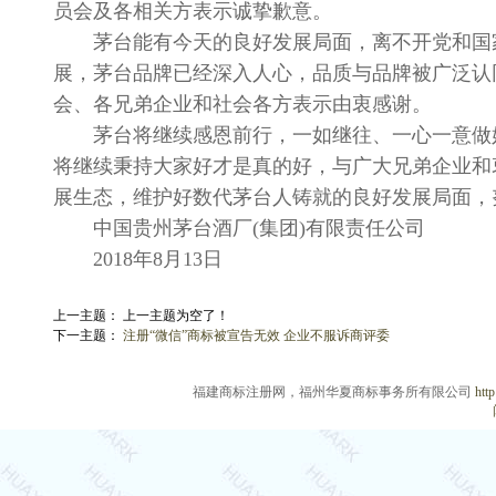
员会及各相关方表示诚挚歉意。
茅台能有今天的良好发展局面，离不开党和国家
展，茅台品牌已经深入人心，品质与品牌被广泛认
会、各兄弟企业和社会各方表示由衷感谢。
茅台将继续感恩前行，一如继往、一心一意做好
将继续秉持大家好才是真的好，与广大兄弟企业和
展生态，维护好数代茅台人铸就的良好发展局面，
中国贵州茅台酒厂(集团)有限责任公司
2018年8月13日
上一主题： 上一主题为空了！
下一主题：
注册“微信”商标被宣告无效 企业不服诉商评委
福建商标注册网，福州华夏商标事务所有限公司
htt