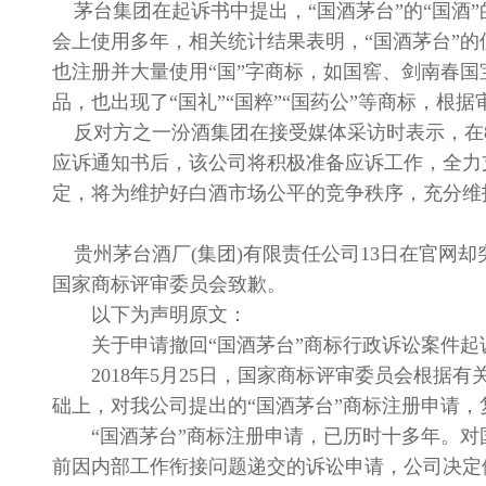
茅台集团在起诉书中提出，“国酒茅台”的“国酒”
会上使用多年，相关统计结果表明，“国酒茅台”
也注册并大量使用“国”字商标，如国窖、剑南春国
品，也出现了“国礼”“国粹”“国药公”等商标，根
反对方之一汾酒集团在接受媒体采访时表示，在8
应诉通知书后，该公司将积极准备应诉工作，全力支持
定，将为维护好白酒市场公平的竞争秩序，充分维
贵州茅台酒厂(集团)有限责任公司13日在官网却
国家商标评审委员会致歉。
以下为声明原文：
关于申请撤回“国酒茅台”商标行政诉讼案件起
2018年5月25日，国家商标评审委员会根据
础上，对我公司提出的“国酒茅台”商标注册申请，
“国酒茅台”商标注册申请，已历时十多年。对
前因内部工作衔接问题递交的诉讼申请，公司决定