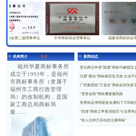
标协会第二届理事单位
中华商标协会理事单位
福建省商标协会理
机构简介
更多
新闻动态
福州华夏商标事务所
·
茅台两次申请“国酒”商标均被驳回
成立于1993年，是福州
·
注册“微信”商标被宣告无效 企业
市商标事务所（隶属于
·
广药集团就“王老吉”商标起诉加多
福州市工商行政管理
·
“变形金刚”商标遭被撤风险
局）的改制机构，是国
·
世界杯足球明星姓名遭到了不同程
家工商总局商标局
最......
·
“供港”商标之争愈演愈烈 引法界热
·
“有人出80万买你的注册商标”